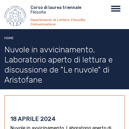
Salta
Menu
Corso di laurea triennale
Toggl
al
Filosofia
top
navig
contenuto
Dipartimento di Lettere, Filosofia,
principale
Comunicazione
HOME
Nuvole in avvicinamento.
Laboratorio aperto di lettura e
discussione de "Le nuvole" di
Aristofane
18 APRILE 2024
Nuvole in avvicinamento. Laboratorio aperto di