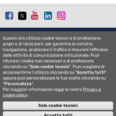
Facebook
Twitter
Youtube
Linkedin
Instagram
Mappa del sito
Questo sito utilizza cookie tecnici e di profilazione,
Normativa cookie
propri e di terze parti, per garantire la corretta
Informativa privacy
navigazione, analizzare il traffico e misurare l'efficacia
Cookie settings
delle attività di comunicazione istituzionale.
Puoi
rifiutare i cookie non necessari e di profilazione
Wi-fi
cliccando su
“Solo cookie tecnici”
.
Puoi scegliere di
Webmail
acconsentirne l’utilizzo cliccando su
“Accetta tutti”
oppure puoi personalizzare le tue scelte cliccando su
“Personalizza”
.
Per maggiori informazioni leggi la nostra
Privacy e
Università degli studi di Bergamo
cookie policy
via Salvecchio 19
24129 Bergamo
Cod. Fiscale 80004350163
Solo cookie tecnici
P.IVA 01612800167
Centralino 035 2052111
Accetta tutti